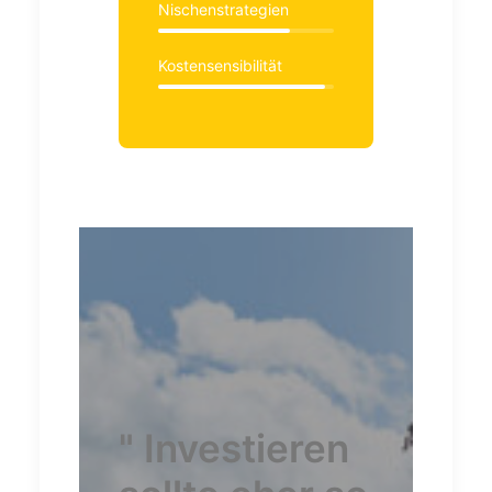
Nischenstrategien
Kostensensibilität
" Investieren