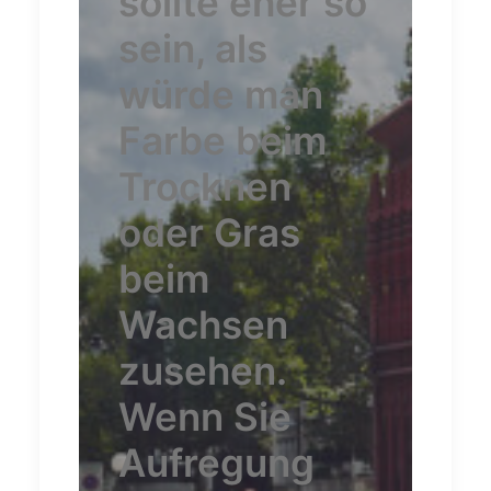
sollte eher so
sein, als
würde man
Farbe beim
Trocknen
oder Gras
beim
Wachsen
zusehen.
Wenn Sie
Aufregung