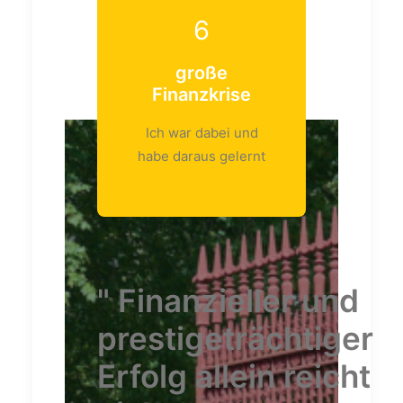
6
große
Finanzkrise
Ich war dabei und
habe daraus gelernt
" Finanzieller und
prestigeträchtiger
Erfolg allein reicht