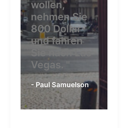
wollen,
nehmen Sie
800 Dollar
und fahren
Sie nach Las
Vegas. "
- Paul Samuelson