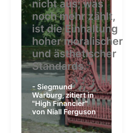
nicht aus; was
noch mehr zählt,
ist die Einhaltung
hoher moralischer
und ästhetischer
Standards. "
- Siegmund
Warburg, zitiert in
"High Financier"
von Niall Ferguson