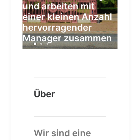
mitt
und arbeiten mit
rkauf
bei a
einer kleinen Anzahl
Frem
hervorragender
Eige
Manager zusammen
Über
Wir sind eine