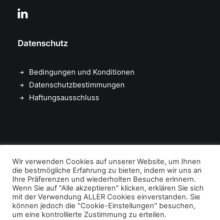
Datenschutz
Bedingungen und Konditionen
Datenschutzbestimmungen
Haftungsausschluss
Wir verwenden Cookies auf unserer Website, um Ihnen
die bestmögliche Erfahrung zu bieten, indem wir uns an
© 2011 – 2026 Queens Gate Capital Advisors Ltd. All rights reserved.
Ihre Präferenzen und wiederholten Besuche erinnern.
Queens Gate Capital Advisors Ltd is authorised and regulated by the
Wenn Sie auf "Alle akzeptieren" klicken, erklären Sie sich
mit der Verwendung ALLER Cookies einverstanden. Sie
Financial Conduct Authority (FCA)
können jedoch die "Cookie-Einstellungen" besuchen,
um eine kontrollierte Zustimmung zu erteilen.